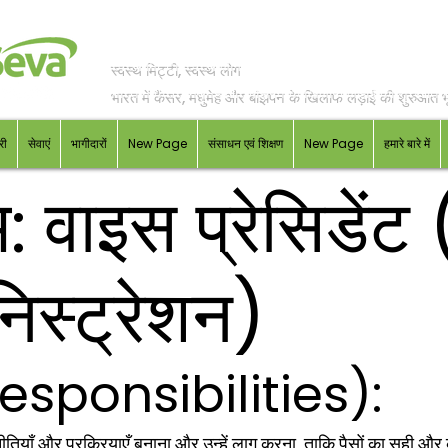
स्वस्थ मिट्टी, स्वस्थ लोग
भारत में कैंसर, मधुमेह और बांझपन के खिलाफ लड़ाई की शुरुआत भू
री
सेवाएं
भागीदारों
New Page
संसाधन एवं शिक्षण
New Page
हमारे बारे में
: वाइस प्रेसिडेंट 
िस्ट्रेशन)
 (Responsibilities):
नीतियाँ और प्रक्रियाएँ बनाना और उन्हें लागू करना, ताकि पैसों का सही और 