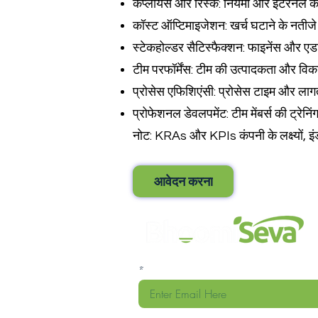
कंप्लायंस और रिस्क: नियमों और इंटरनल क
कॉस्ट ऑप्टिमाइजेशन: खर्च घटाने के नतीज
स्टेकहोल्डर सैटिस्फैक्शन: फाइनेंस और एडमि
टीम परफॉर्मेंस: टीम की उत्पादकता और वि
प्रोसेस एफिशिएंसी: प्रोसेस टाइम और ला
प्रोफेशनल डेवलपमेंट: टीम मेंबर्स की ट्रेन
नोट: KRAs और KPIs कंपनी के लक्ष्यों, इ
आवेदन करना
हमारी ईमेल सूची में शामिल हों और हमारे ग