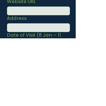
Website URL
Address
Date of Visit (8 Jan – 11
Jan only)
RSVP Category
Instruction / Query (if any)
Submit