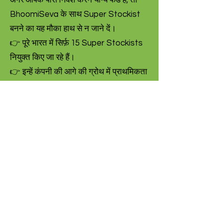
BhoomiSeva के साथ Super Stockist
बनने का यह मौका हाथ से न जाने दें।
👉 पूरे भारत में सिर्फ़ 15 Super Stockists
नियुक्त किए जा रहे हैं।
👉 इन्हें कंपनी की आगे की ग्रोथ में प्राथमिकता
मिलेगी —
जैसे कंज़्यूमेबल्स का Stockist,
वैल्यू-एडेड सर्विसेज़ में पार्टनर, जो
BhoomiSeva किसानों को देगा।
📞 आज ही संपर्क करें और महीने-दर-महीने
शानदार रिटर्न के साथ बड़ा ROI हासिल करें।
अब निवेश करें और BhoomiSeva के साथ
कंपाउंडिंग रिटर्न की ताकत को अपनाएँ!
BhoomiSeva – किसानों को सशक्त बनाना,
ज़िंदगियाँ बदलना ✨