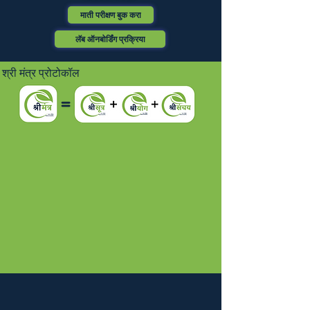
माती परीक्षण बुक करा
लॅब ऑनबोर्डिंग प्रक्रिया
श्री मंत्र प्रोटोकॉल