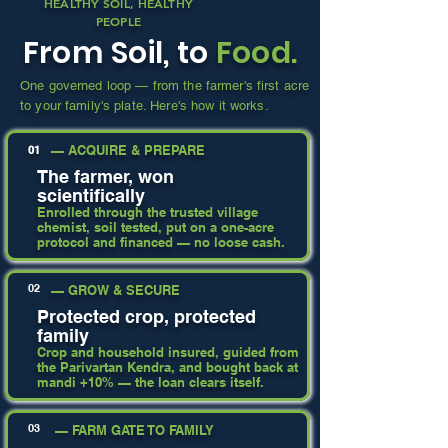
HEALTHY SOIL, HEALTHY
PEOPLE
From Soil, to
Food.
One governed loop — from the farmer's first acre
to your family's plate. Here's how it works.
— ACQUIRE & PREPARE
01
The farmer, won
scientifically
Enrolled through the trusted village
chemist, soil tested, put on a one-acre
protocol and financed — no loose cash.
02
— GROW & SECURE
Protected crop, protected
family
Crop and household insured, guided from
the Parivartan Kendra, and bought back at
mandi +10% — the loan clears itself.
03
— FARM GATE TO FAMILY