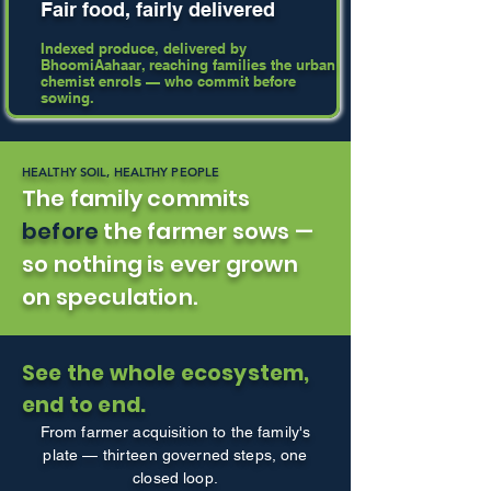
Fair food, fairly delivered
Indexed produce, delivered by
BhoomiAahaar, reaching families the urban
chemist enrols — who commit before
sowing.
HEALTHY SOIL, HEALTHY PEOPLE
The family commits
before
the farmer sows —
so nothing is ever grown
on speculation.
See the whole ecosystem,
end to end.
From farmer acquisition to the family's
plate — thirteen governed steps, one
closed loop.