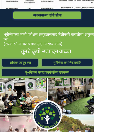
व्यवसायाच्या संधी शोधा
भूमीसेवाच्या माती परीक्षण तंत्रज्ञानासह शेतीमध्ये क्रांतीचा अनुभव
घ्या
(सरकारने मान्यताप्राप्त मृदा आरोग्य कार्ड)
तुमचे कृषी उत्पादन वाढवा
भूमीसेवा का निवडावी?
अधिक जाणून घ्या
भू-व्हिजन फक्त स्वयंचलित उपकरण