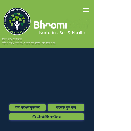
निरोगी माती, निरोगी लोक
कर्करोग, मधुमेह, वंध्यत्वाविरुद्ध भारताचा लढा भूमीसेवा पासून सुरू होत आहे.
माती परीक्षण बुक करा
बीएसके बुक करा
लॅब ऑनबोर्डिंग प्रक्रिया