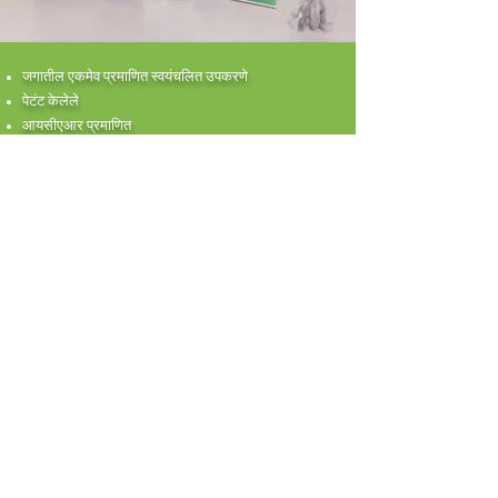
जगातील एकमेव प्रमाणित स्वयंचलित उपकरणे
पेटंट केलेले
आयसीएआर प्रमाणित
१२ पॅरामीटर्स ३० मिनिटांत जलद अहवाल
सरकारी पोर्टलद्वारे पीक विशिष्ट खत शिफारस
सरकारी पोर्टलवर अपलोड केलेला अहवाल
स्वयंचलित उपकरणाचे यूएसपी
त्वरा करा
भू-व्हिजनची प्रमुख वैशिष्ट्ये