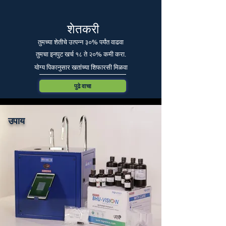
शेतकरी
तुमच्या शेतीचे उत्पन्न ३०% पर्यंत वाढवा
तुमचा इनपुट खर्च १८ ते २०% कमी करा.
योग्य पिकानुसार खतांच्या शिफारसी मिळवा
पुढे वाचा
उपाय