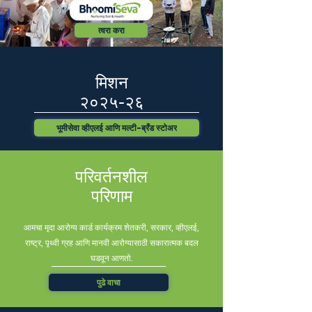
त्वरा करा
मिशन
२०२५-२६
भूमीसेवा व्हीएलई आणि मल्टी-ब्रँड स्टोअर
परिवर्तनशील
परिणाम
आमचा मृदा आरोग्य कार्ड कार्यक्रम शेतकरी, सरकार, व्हीएलई,
राष्ट्र, पृथ्वी ग्रह आणि मानवी आरोग्यासाठी सकारात्मक बदल
घडवून आणतो.
पुढे वाचा