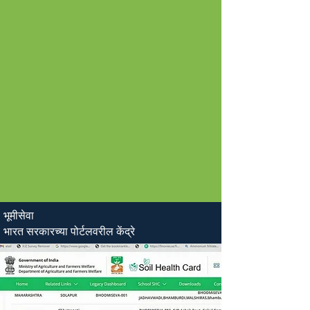
भूमीसेवा
भारत सरकारच्या पोर्टलवरील केंद्रे