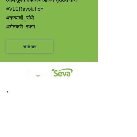
आणि तुमचं उपकरण आजच सुरक्षित करा.
#VLERevolution
#नफ्याची_संधी
#शेतकरी_सक्षम
संपर्क करा
आमच्या ईमेल यादीत सामील व्हा आणि आमच्या सदस्यांसाठी
खास डील मिळवा.
Sign Up