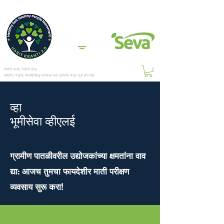
निरोगी माती, निरोगी लोक
कर्करोग, मधुमेह, वंध्यत्वाविरुद्ध भारताचा लढा भूमीसेवा पासून सुरू होत आहे.
व्हा
भूमीसेवा व्हीएलई
ग्रामीण पातळीवरील उद्योजकांच्या क्षमतांना वाव
द्या: आजच तुमचा फायदेशीर माती परीक्षण
व्यवसाय सुरू करा!