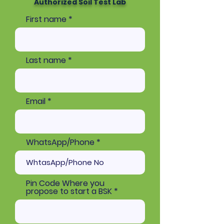
Authorized Soil Test Lab
First name
Last name
Email
WhatsApp/Phone
Pin Code Where you
propose to start a BSK