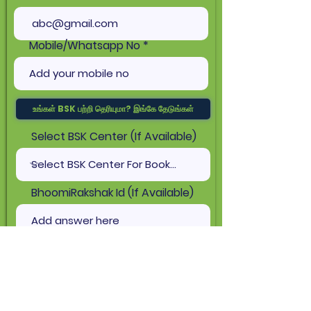
Mobile/Whatsapp No
உங்கள் BSK பற்றி தெரியுமா? இங்கே தேடுங்கள்
Select BSK Center (If Available)
BhoomiRakshak Id (If Available)
பூமிரக்ஷக் அல்லது மேற்பார்வையாளர் ஐடியைத் தேடுங்கள்.
BhoomiRakshak Supervisor (If
Available)