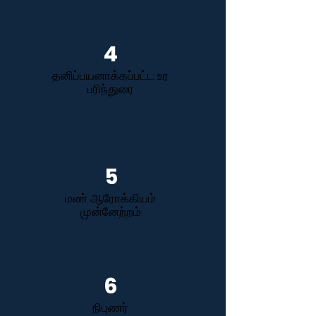
4
தனிப்பயனாக்கப்பட்ட உர
பரிந்துரை
5
மண் ஆரோக்கியம்
முன்னேற்றம்
6
நிபுணர்