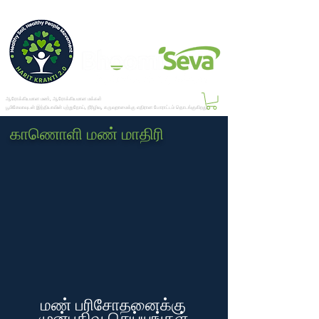
ஆரோக்கியமான மண், ஆரோக்கியமான மக்கள்
பூமிசேவாவுடன் இந்தியாவின் புற்றுநோய், நீரிழிவு, கருவுறாமைக்கு எதிரான போராட்டம் தொடங்குகிறது.
காணொளி மண் மாதிரி
மண் பரிசோதனைக்கு
முன்பதிவு செய்யுங்கள்