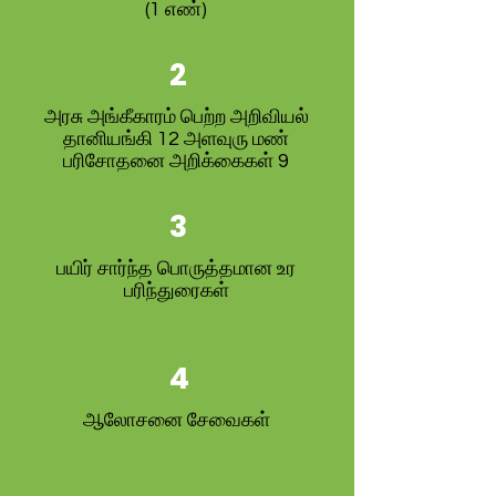
(1 எண்)
2
அரசு அங்கீகாரம் பெற்ற அறிவியல்
தானியங்கி 12 அளவுரு மண்
பரிசோதனை அறிக்கைகள் 9
3
பயிர் சார்ந்த பொருத்தமான உர
பரிந்துரைகள்
4
ஆலோசனை சேவைகள்