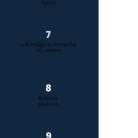
ஆதரவு
7
பயிர் சார்ந்த உர செயலாக்க
அட்டவணை
8
வேகமாக
முடிவுகள்
9