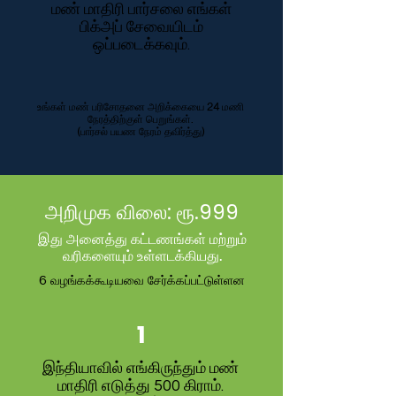
மண் மாதிரி பார்சலை எங்கள்
பிக்அப் சேவையிடம்
ஒப்படைக்கவும்.
உங்கள் மண் பரிசோதனை அறிக்கையை 24 மணி
நேரத்திற்குள் பெறுங்கள்.
(பார்சல் பயண நேரம் தவிர்த்து)
அறிமுக விலை: ரூ.999
இது அனைத்து கட்டணங்கள் மற்றும்
வரிகளையும் உள்ளடக்கியது.
6 வழங்கக்கூடியவை சேர்க்கப்பட்டுள்ளன
1
இந்தியாவில் எங்கிருந்தும் மண்
மாதிரி எடுத்து 500 கிராம்.