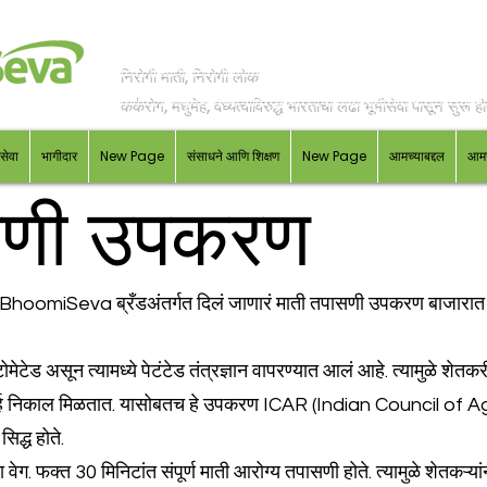
निरोगी माती, निरोगी लोक
कर्करोग, मधुमेह, वंध्यत्वाविरुद्ध भारताचा लढा भूमीसेवा पासून सुरू ह
सेवा
भागीदार
New Page
संसाधने आणि शिक्षण
New Page
आमच्याबद्दल
आमच
सणी उपकरण
omiSeva ब्रँडअंतर्गत दिलं जाणारं माती तपासणी उपकरण बाजारात वेग
टेड असून त्यामध्ये पेटंटेड तंत्रज्ञान वापरण्यात आलं आहे. त्यामुळे शेतकर
सार्ह निकाल मिळतात. यासोबतच हे उपकरण ICAR (Indian Council of 
सिद्ध होते.
वेग. फक्त 30 मिनिटांत संपूर्ण माती आरोग्य तपासणी होते. त्यामुळे शेतकऱ्यांन