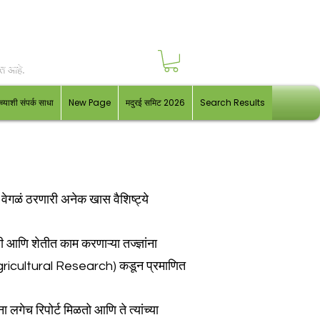
ोत आहे.
्याशी संपर्क साधा
New Page
मदुरई समिट 2026
Search Results
ळं ठरणारी अनेक खास वैशिष्ट्ये
ी आणि शेतीत काम करणाऱ्या तज्ज्ञांना
Agricultural Research) कडून प्रमाणित
ा लगेच रिपोर्ट मिळतो आणि ते त्यांच्या