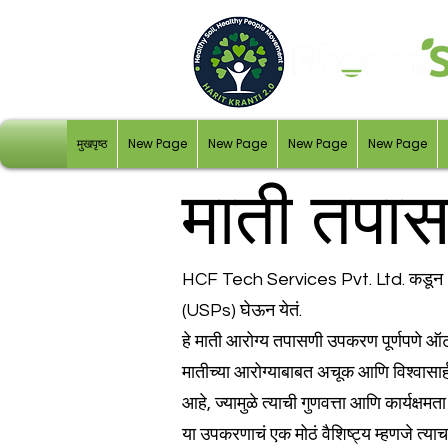
मुखपृष्ठ
New Page
New Page
New Page
New Page
माती तपा
HCF Tech Services Pvt. Ltd. कडून Bho
(USPs) घेऊन येतं.
हे माती आरोग्य तपासणी उपकरण पूर्णपणे ऑटोमे
मातीच्या आरोग्याबाबत अचूक आणि विश्वा
आहे, ज्यामुळे त्याची गुणवत्ता आणि कार्यक्षमता 
या उपकरणाचं एक मोठं वैशिष्ट्य म्हणजे त्याचा 