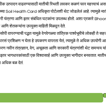
पीक उत्पादन वाढवण्यासाठी मातीची स्थिती लवकर कळणं फार महत्त्वाचं अस
ा Soil Health Card अधिकृत पोर्टलशी थेट जोडलेलं आहे. त्यामुळे माती
ारी यंत्रणा आणि इतर संबंधित घटकांना उपलब्ध होतो. अशा प्रकारे Bho
े आणि शेतकऱ्यांना उपयुक्त माहिती मिळवून देते.
पी वापरण्याची पद्धत यामुळे वेगवेगळ्या तांत्रिक पार्श्वभूमीचे लोकही त
प्रशिक्षण न घेता हे उपकरण वापरता येतं, त्यामुळे ते अधिक उपयोगी आणि 
नवीन तंत्रज्ञान, वेग, अचूकता आणि सरकारी यंत्रणांशी थेट समन्वय यांचा 
ील इतर भागधारकांसाठी एक विश्वासार्ह आणि उपयुक्त भागीदार बनवतात. मातीच
ण अधिक बळ देतं.
च्या सदस्यांसाठी खास डील मिळवा.